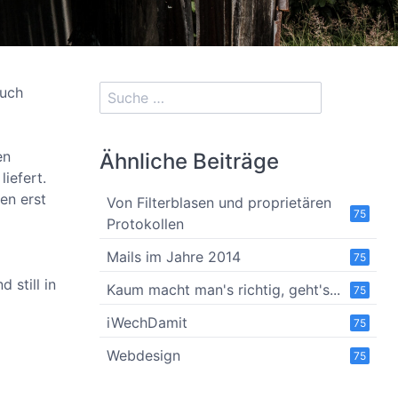
auch
en
Ähnliche Beiträge
iefert.
en erst
Von Filterblasen und proprietären
75
Protokollen
Mails im Jahre 2014
75
 still in
Kaum macht man's richtig, geht's...
75
iWechDamit
75
Webdesign
75