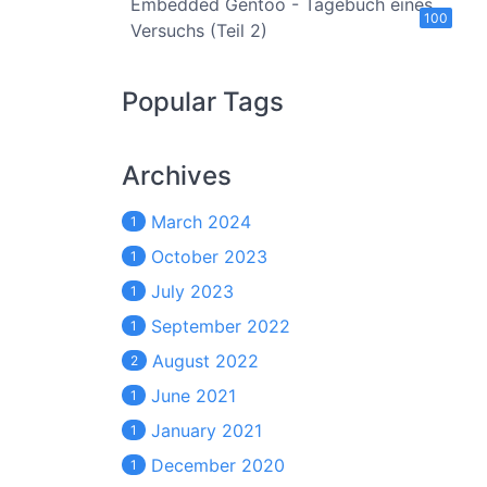
Embedded Gentoo - Tagebuch eines
100
Versuchs (Teil 2)
Popular Tags
Archives
March 2024
1
October 2023
1
July 2023
1
September 2022
1
August 2022
2
June 2021
1
January 2021
1
December 2020
1