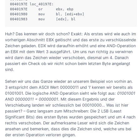
0040197E loc_40197E:

0040197E     or      ebx, ebp

00401980     mov     bl, [edi+ebx]

00401983     mov     [edx], bl
Huh? Das kennen wir doch schon? Exakt: Als erstes wird wie auch im
vorherigen Abschnitt EBX gelöscht und das erste zu verschlüsselnde
Zeichen geladen. EDX wird daraufhin erhöht und eine AND‐Operation
an EBX mit dem Wert 3 ausgeführt. Um uns nun richtig zu verwirren
wird dann das Zeichen wieder verschoben, diesmal um 4. Danach
passiert ein Check ob wir nicht schon beim letzten Byte angelangt
sind.
Sehen wir uns das Ganze wieder an unserem Beispiel von vorhin an.
3 entspricht dem ASCII Wert 00000011 und ‘I’ kennen wir bereits als
01001001. Die logische AND Operation sieht wie folgt aus:
01001001
AND 00000011 = 00000001
. Mit diesem Ergebnis und der
Verschiebung landen wir schliesslich bei 00010000… Was ist hier
passiert? – Ganz langsam zum Mitschreiben: Die 2 LSB (Least
Significant Bits) des ersten Bytes wurden gespeichert und um 4 nach
rechts verschoben. Der aufmerksame Leser wird sich die Zeichen
ansehen und bemerken, dass dies die Zeichen sind, welche uns bei
der ersten Operation verloren gingen.