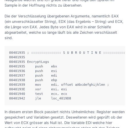
Sample in der Hoffnung nichts zu übersehen.
Die der Verschlüsselung übergebenen Argumente, namentlich EAX
(ein unverschküsselter String), EDX (das Ergebnis – String) und ECX,
die Länge von EAX. Jedes Byte von EAX wird in einer Schleife
abgearbeitet, welche so lange läuft bis alle Zeichen verschlüsselt
sind.
00401935 ; ::::::::::::::: S U B R O U T I N E :::::::::::::
00401935

00401935 EncryptLogs

00401935     push    ebx

00401936     push    esi

00401937     push    edi

00401938     push    ebp

00401939     mov     edi, offset aAbcdefghijklmn ;

0040193E     xor     esi, esi

00401940     test    ecx, ecx

00401942     jle     loc_4019D8
In diesem ersten Block passiert nichts Unheimliches: Register werden
gespeichert und Variablen gesetzt. Desweiteren wird geprüft ob der
Wert von ECX grösser als Null ist. Die Variable EDI welche hier