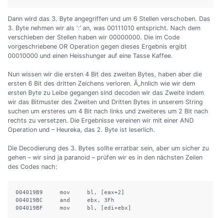
Dann wird das 3. Byte angegriffen und um 6 Stellen verschoben. Das
3. Byte nehmen wir als ‘:’ an, was 00111010 entspricht. Nach dem
verschieben der Stellen haben wir 00000000. Die im Code
vorgeschriebene OR Operation gegen dieses Ergebnis ergibt
00010000 und einen Heisshunger auf eine Tasse Kaffee.
Nun wissen wir die ersten 4 Bit des zweiten Bytes, haben aber die
ersten 6 Bit des dritten Zeichens verloren. Ã„hnlich wie wir dem
ersten Byte zu Leibe gegangen sind decoden wir das Zweite indem
wir das Bitmuster des Zweiten und Dritten Bytes in unserem String
suchen um ersteres um 4 Bit nach links und zweiteres um 2 Bit nach
rechts zu versetzen. Die Ergebnisse vereinen wir mit einer AND
Operation und – Heureka, das 2. Byte ist leserlich.
Die Decodierung des 3. Bytes sollte erratbar sein, aber um sicher zu
gehen – wir sind ja paranoid – prüfen wir es in den nächsten Zeilen
des Codes nach:
004019B9     mov     bl, [eax+2]

004019BC     and     ebx, 3Fh

004019BF     mov     bl, [edi+ebx]