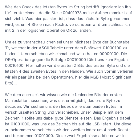
Was den Check des letzten Bytes im String betrifft ignoriere ich ihn
für’s erste einmal, da die Stelle 00401973 meine Aufmerksamkeit auf
sich zieht. Was hier passiert ist, dass das nächste Byte genommen
wird, es um 4 Stellen nach Rechts verschoben wird um schliesslich
mit 2 in der logischen Operation OR zu landen.
Um es zu veranschaulichen sei unser nächstes Byte der Buchstabe
‘D’, welcher in der ASCII Tabelle unter dem Binärwert 01000100 zu
finden ist. Verschieben wir einmal und wir erhalten 00000100. Die
OR‐Operation gegen die Bitfolge 00010000 führt uns zum Ergebnis
00010100. Hier halten wir die ersten 2 Bits des ersten Byte und die
letzten 4 des zweiten Bytes in den Händen. Wie auch vorhin verlieren
wir ein paar Bits bei den Operatonen, hier die MSB (Most Significant
Bits)…
Wie dem auch sei, wir wissen wie die fehlenden Bits der ersten
Manipulation aussehen, was uns ermögicht, das erste Byte zu
decoden: Wir suchen uns den Index der ersten beiden Bytes im
verschlüsselten String und verschieben. Unser Beispiel mit dem
Zeichen ‘I’ sollte uns dabei gute Dienste leisten. Das Ergebnis dabei
ist 01001000, was uns das Zeichen bis auf die LSB liefert. Um diese
zu bekommen verschieben wir den zweiten Index um 4 nach Rechts
und bekommen 01001000. Diese zwei Ergebnisse addieren wir in