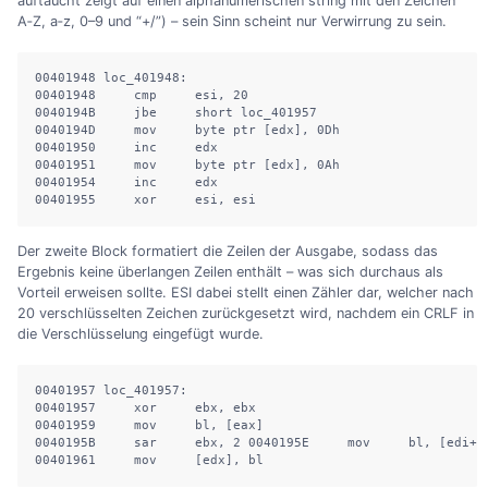
auftaucht zeigt auf einen alphanumerischen string mit den Zeichen
A‑Z, a‑z, 0–9 und “+/”) – sein Sinn scheint nur Verwirrung zu sein.
00401948 loc_401948:

00401948     cmp     esi, 20

0040194B     jbe     short loc_401957

0040194D     mov     byte ptr [edx], 0Dh

00401950     inc     edx

00401951     mov     byte ptr [edx], 0Ah

00401954     inc     edx

00401955     xor     esi, esi
Der zweite Block formatiert die Zeilen der Ausgabe, sodass das
Ergebnis keine überlangen Zeilen enthält – was sich durchaus als
Vorteil erweisen sollte. ESI dabei stellt einen Zähler dar, welcher nach
20 verschlüsselten Zeichen zurückgesetzt wird, nachdem ein CRLF in
die Verschlüsselung eingefügt wurde.
00401957 loc_401957:

00401957     xor     ebx, ebx

00401959     mov     bl, [eax]

0040195B     sar     ebx, 2 0040195E     mov     bl, [edi+eb
00401961     mov     [edx], bl