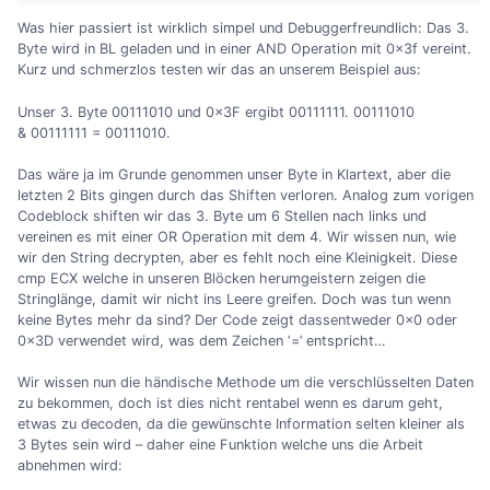
Was hier passiert ist wirklich simpel und Debuggerfreundlich: Das 3.
Byte wird in BL geladen und in einer AND Operation mit 0x3f vereint.
Kurz und schmerzlos testen wir das an unserem Beispiel aus:
Unser 3. Byte 00111010 und 0x3F ergibt 00111111. 00111010
& 00111111 = 00111010.
Das wäre ja im Grunde genommen unser Byte in Klartext, aber die
letzten 2 Bits gingen durch das Shiften verloren. Analog zum vorigen
Codeblock shiften wir das 3. Byte um 6 Stellen nach links und
vereinen es mit einer OR Operation mit dem 4. Wir wissen nun, wie
wir den String decrypten, aber es fehlt noch eine Kleinigkeit. Diese
cmp ECX welche in unseren Blöcken herumgeistern zeigen die
Stringlänge, damit wir nicht ins Leere greifen. Doch was tun wenn
keine Bytes mehr da sind? Der Code zeigt dassentweder 0x0 oder
0x3D verwendet wird, was dem Zeichen ‘=’ entspricht…
Wir wissen nun die händische Methode um die verschlüsselten Daten
zu bekommen, doch ist dies nicht rentabel wenn es darum geht,
etwas zu decoden, da die gewünschte Information selten kleiner als
3 Bytes sein wird – daher eine Funktion welche uns die Arbeit
abnehmen wird: