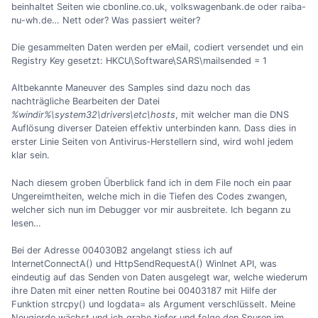
beinhaltet Seiten wie cbonline.co.uk, volkswagenbank.de oder raiba-
nu-wh.de… Nett oder? Was passiert weiter?
Die gesammelten Daten werden per eMail, codiert versendet und ein
Registry Key gesetzt: HKCU\Software\SARS\mailsended = 1
Altbekannte Maneuver des Samples sind dazu noch das
nachträgliche Bearbeiten der Datei
%windir%\system32\drivers\etc\hosts
, mit welcher man die DNS
Auflösung diverser Dateien effektiv unterbinden kann. Dass dies in
erster Linie Seiten von Antivirus‐Herstellern sind, wird wohl jedem
klar sein.
Nach diesem groben Überblick fand ich in dem File noch ein paar
Ungereimtheiten, welche mich in die Tiefen des Codes zwangen,
welcher sich nun im Debugger vor mir ausbreitete. Ich begann zu
lesen…
Bei der Adresse 004030B2 angelangt stiess ich auf
InternetConnectA() und HttpSendRequestA() WinInet API, was
eindeutig auf das Senden von Daten ausgelegt war, welche wiederum
ihre Daten mit einer netten Routine bei 00403187 mit Hilfe der
Funktion strcpy() und logdata= als Argument verschlüsselt. Meine
Neugierde wächst und ich grabe tiefer und folge den Spuren im