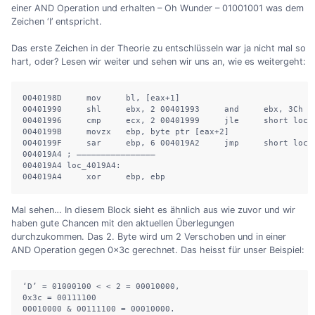
einer AND Operation und erhalten – Oh Wunder – 01001001 was dem
Zeichen ‘I’ entspricht.
Das erste Zeichen in der Theorie zu entschlüsseln war ja nicht mal so
hart, oder? Lesen wir weiter und sehen wir uns an, wie es weitergeht:
0040198D     mov     bl, [eax+1]

00401990     shl     ebx, 2 00401993     and     ebx, 3Ch

00401996     cmp     ecx, 2 00401999     jle     short loc_4
0040199B     movzx   ebp, byte ptr [eax+2]

0040199F     sar     ebp, 6 004019A2     jmp     short loc_4
004019A4 ; ————————————————

004019A4 loc_4019A4:

004019A4     xor     ebp, ebp
Mal sehen… In diesem Block sieht es ähnlich aus wie zuvor und wir
haben gute Chancen mit den aktuellen Überlegungen
durchzukommen. Das 2. Byte wird um 2 Verschoben und in einer
AND Operation gegen 0x3c gerechnet. Das heisst für unser Beispiel:
‘D’ = 01000100 < < 2 = 00010000,

0x3c = 00111100

00010000 & 00111100 = 00010000.