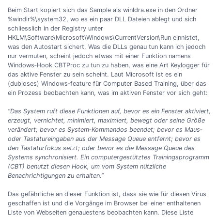
Beim Start kopiert sich das Sample als winldra.exe in den Ordner
%windir%\system32, wo es ein paar DLL Dateien ablegt und sich
schliesslich in der Registry unter
HKLM\Software\Microsoft\Windows\CurrentVersion\Run einnistet,
was den Autostart sichert. Was die DLLs genau tun kann ich jedoch
nur vermuten, scheint jedoch etwas mit einer Funktion namens
Windows‐Hook CBTProc zu tun zu haben, was eine Art Keylogger für
das aktive Fenster zu sein scheint. Laut Microsoft ist es ein
(dubioses) Windows‐feature für Computer Based Training, über das
ein Prozess beobachten kann, was im aktiven Fenster vor sich geht:
“Das System ruft diese Funktionen auf, bevor es ein Fenster aktiviert,
erzeugt, vernichtet, minimiert, maximiert, bewegt oder seine Größe
verändert; bevor es System‐Kommandos beendet; bevor es Maus‐
oder Tastatureingaben aus der Message Queue entfernt; bevor es
den Tastaturfokus setzt; oder bevor es die Message Queue des
Systems synchronisiert. Ein computergestütztes Trainingsprogramm
(CBT) benutzt diesen Hook, um vom System nützliche
Benachrichtigungen zu erhalten.”
Das gefährliche an dieser Funktion ist, dass sie wie für diesen Virus
geschaffen ist und die Vorgänge im Browser bei einer enthaltenen
Liste von Webseiten genauestens beobachten kann. Diese Liste