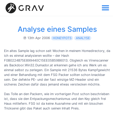
Analyse eines Samples
13th Apr 2006
HONEYPOTS
ANALYSE
Ein altes Sample lag schon seit Wochen in meinem Homedirectory, da
ich es einmal analysieren wollte – der Hash
F0B0224B75E899440C15EE05B59B6013. Obgleich es Virenscanner
als Backdoor.Win32.Dumador.at erkennen gehe ich ans Werk um es
einmal selbst zu zerlegen. Ein Sample mit 21536 Bytes Kampfgewicht
und einer Behandlung mit dem FSG Packer sollten schon knackbar
sein. Der defekte PE‐ und der fast winzige MZ‐Header sind ein
sicheres Zeichen dafür dass jemand etwas verstecken möchte.
Das Tolle an den Packern, wie im vorherigen Post schon beschrieben
ist, dass sie den Entpackungsmechanismus und den Key gleich frei
Haus mitliefern. FSG ist da keine Ausnahme und mit ein bisschen
Trickserei gibt das Paket auch seinen Inhalt Preis.