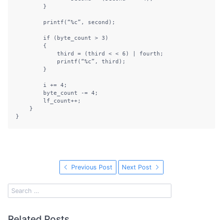
        }

        printf(“%c”, second);

        if (byte_count > 3)

        {

            third = (third < < 6) | fourth;

            printf(“%c”, third);

        }

        i += 4;

        byte_count -= 4;

        lf_count++;

    }

}
Previous Post
Next Post
Related Posts