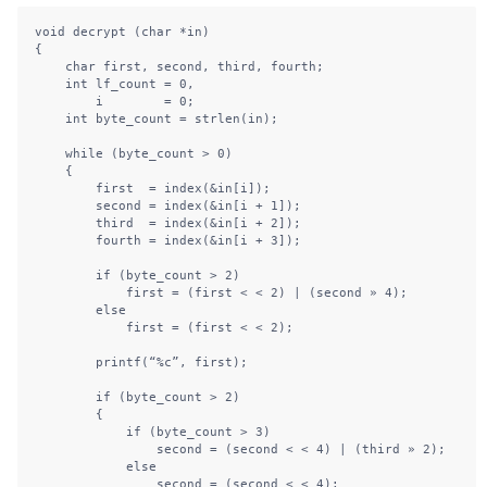
void decrypt (char *in)

{

    char first, second, third, fourth;

    int lf_count = 0,

        i        = 0;

    int byte_count = strlen(in);

    while (byte_count > 0)

    {

        first  = index(&in[i]);

        second = index(&in[i + 1]);

        third  = index(&in[i + 2]);

        fourth = index(&in[i + 3]);

        if (byte_count > 2)

            first = (first < < 2) | (second » 4);

        else

            first = (first < < 2);

        printf(“%c”, first);

        if (byte_count > 2)

        {

            if (byte_count > 3)

                second = (second < < 4) | (third » 2);

            else

                second = (second < < 4);
