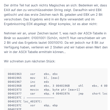
Der dritte Teil hat auch nichts Magisches an sich: Bedenken wir, dass
EAX auf den zu verschlüsselnden String zeigt. Daraufhin wird EBX
gelöscht und das erste Zeichen nach BL geladen und EBX um 2 Bit
verschoben. Das Ergebnis wird in ein Byte verwandelt und im
Ergebnisstring EDX abgelegt. Klingt komplex, ist es aber nicht:
Nehmen wir an, unser Zeichen lautet ‘I’, was nach der ASCII‐Tabelle in
Binär so aussieht: 01001001 (Schön, nicht?) Nun verschieben wir um
2 Bit und das Ergebnis lautet 00010010. Da wir jedoch nur 8 Bit zur
Verfügung haben, verlieren wir 2 Stellen und wir haben einen Wert den
wir in der ASCII Tabelle ermitteln können…
Wir schreiten zum nächsten Stück:
00401963     xor     ebx, ebx

00401965     mov     bl, [eax]

00401967     inc     edx

00401968     and     ebx, 3 0040196B     shl     ebx, 4 004
00401973     movzx   ebp, byte ptr [eax+1]

00401977     sar     ebp, 4 0040197A     jmp     short loc_4
0040197C ; ————————————————

0040197C loc_40197C:

0040197C     xor     ebp, ebp

0040197E
