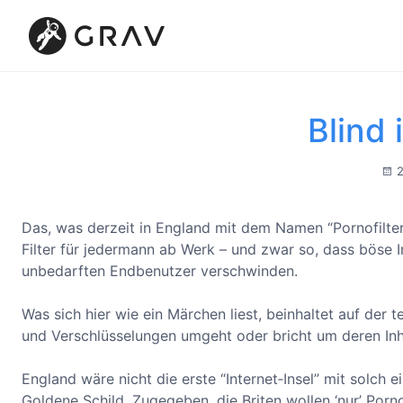
Blind 
2
Das, was derzeit in England mit dem Namen “Pornofilter”
Filter für jedermann ab Werk – und zwar so, dass böse 
unbedarften Endbenutzer verschwinden.
Was sich hier wie ein Märchen liest, beinhaltet auf der t
und Verschlüsselungen umgeht oder bricht um deren In
England wäre nicht die erste “Internet‐Insel” mit solch e
Goldene Schild. Zugegeben, die Briten wollen ‘nur’ Por