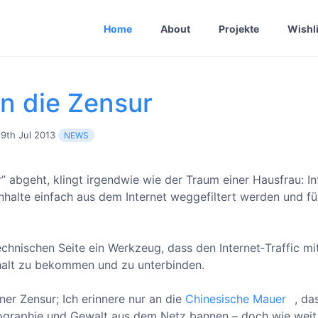
Home
About
Projekte
Wishli
in die Zensur
9th Jul 2013
NEWS
 abgeht, klingt irgendwie wie der Traum einer Hausfrau: In
Inhalte einfach aus dem Internet weggefiltert werden und fü
echnischen Seite ein Werkzeug, dass den Internet‐Traffic mit
halt zu bekommen und zu unterbinden.
iner Zensur; Ich erinnere nur an die
Chinesische Mauer
, da
nographie und Gewalt aus dem Netz bannen – doch wie weit 