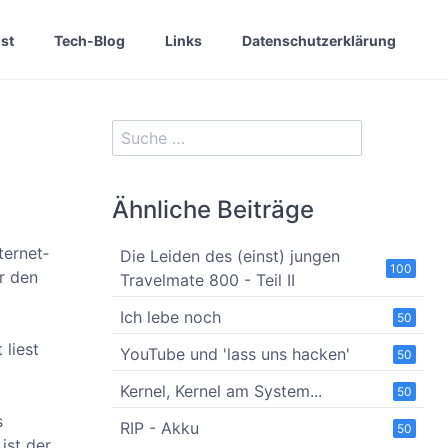
st
Tech-Blog
Links
Datenschutzerklärung
Ähnliche Beiträge
ternet‐
Die Leiden des (einst) jungen
100
r den
Travelmate 800 - Teil II
Ich lebe noch
50
 liest
YouTube und 'lass uns hacken'
50
Kernel, Kernel am System...
50
s
RIP - Akku
50
ist der