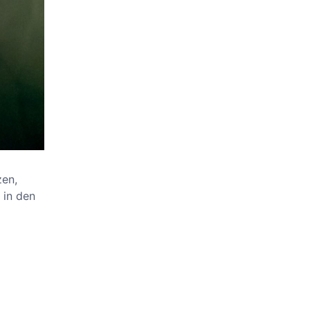
zen,
 in den