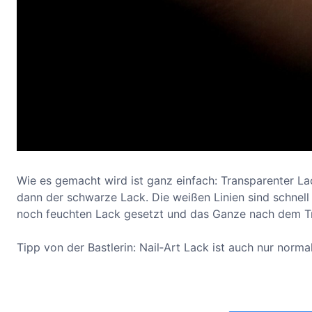
Wie es gemacht wird ist ganz einfach: Transparenter La
dann der schwarze Lack. Die weißen Linien sind schnell
noch feuchten Lack gesetzt und das Ganze nach dem Tr
Tipp von der Bastlerin: Nail‐Art Lack ist auch nur norm