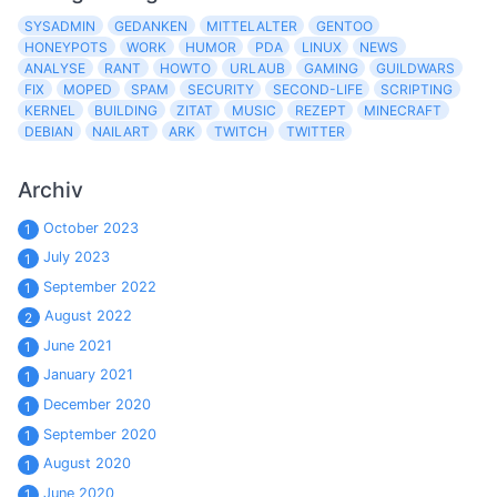
SYSADMIN
GEDANKEN
MITTELALTER
GENTOO
HONEYPOTS
WORK
HUMOR
PDA
LINUX
NEWS
ANALYSE
RANT
HOWTO
URLAUB
GAMING
GUILDWARS
FIX
MOPED
SPAM
SECURITY
SECOND-LIFE
SCRIPTING
KERNEL
BUILDING
ZITAT
MUSIC
REZEPT
MINECRAFT
DEBIAN
NAILART
ARK
TWITCH
TWITTER
Archiv
October 2023
1
July 2023
1
September 2022
1
August 2022
2
June 2021
1
January 2021
1
December 2020
1
September 2020
1
August 2020
1
June 2020
1