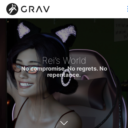
Rei’s World
No compromise. No regrets. No
repentance.