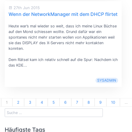
27th Jun 2015
Wenn der NetworkManager mit dem DHCP flirtet
Heute war’s mal wieder so weit, dass ich meine Linux Büchse
auf den Mond schiessen wollte. Grund dafür war ein
spontanes nicht mehr starten wollen von Applikationen weil
sie das DISPLAY des X‑Servers nicht mehr kontakten
konnten.
Dem Rätsel kam ich relativ schnell auf die Spur: Nachdem ich
das KDE...
SYSADMIN
1
2
3
4
5
6
7
8
9
10
…
Häufigste Tags