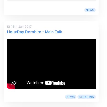
NEWS
18th Jan 2017
LinuxDay Dornbirn - Mein Talk
NEWS
SYSADMIN