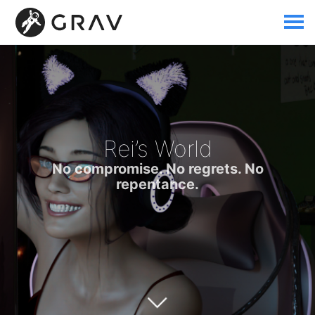
Rei’s World
No compromise. No regrets. No
repentance.