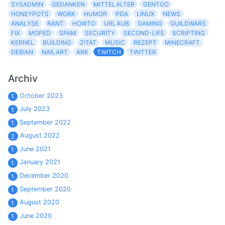
SYSADMIN
GEDANKEN
MITTELALTER
GENTOO
HONEYPOTS
WORK
HUMOR
PDA
LINUX
NEWS
ANALYSE
RANT
HOWTO
URLAUB
GAMING
GUILDWARS
FIX
MOPED
SPAM
SECURITY
SECOND-LIFE
SCRIPTING
KERNEL
BUILDING
ZITAT
MUSIC
REZEPT
MINECRAFT
DEBIAN
NAILART
ARK
TWITCH
TWITTER
Archiv
October 2023
1
July 2023
1
September 2022
1
August 2022
2
June 2021
1
January 2021
1
December 2020
1
September 2020
1
August 2020
1
June 2020
1