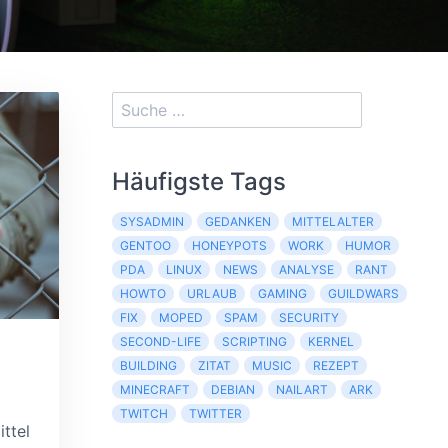
Häufigste Tags
SYSADMIN
GEDANKEN
MITTELALTER
GENTOO
HONEYPOTS
WORK
HUMOR
PDA
LINUX
NEWS
ANALYSE
RANT
HOWTO
URLAUB
GAMING
GUILDWARS
FIX
MOPED
SPAM
SECURITY
SECOND-LIFE
SCRIPTING
KERNEL
BUILDING
ZITAT
MUSIC
REZEPT
MINECRAFT
DEBIAN
NAILART
ARK
TWITCH
TWITTER
ttel