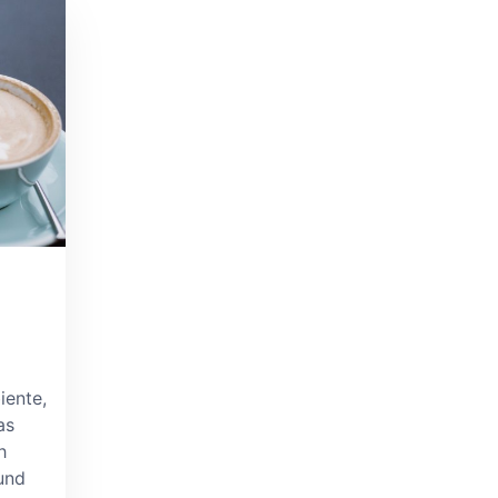
iente,
as
h
und