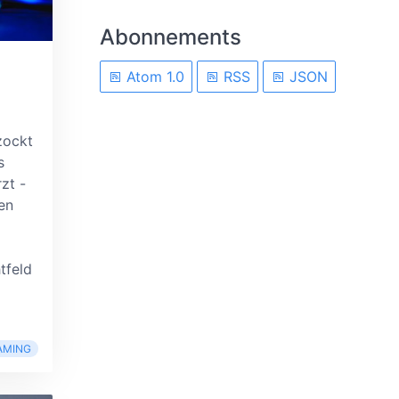
Abonnements
Atom 1.0
RSS
JSON
ockt
s
zt -
en
tfeld
AMING