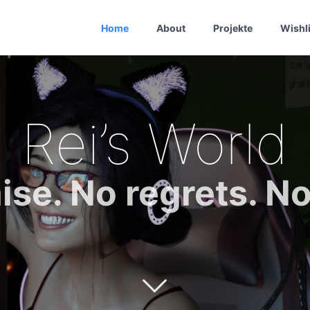
Home
About
Projekte
Wishli
Rei’s World
se. No regrets. No