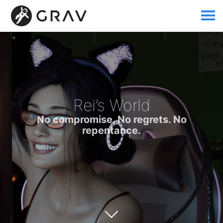
Rei’s World
No compromise. No regrets. No
repentance.