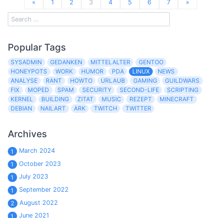
«
1
2
3
4
5
6
7
»
Popular Tags
SYSADMIN
GEDANKEN
MITTELALTER
GENTOO
HONEYPOTS
WORK
HUMOR
PDA
LINUX
NEWS
ANALYSE
RANT
HOWTO
URLAUB
GAMING
GUILDWARS
FIX
MOPED
SPAM
SECURITY
SECOND-LIFE
SCRIPTING
KERNEL
BUILDING
ZITAT
MUSIC
REZEPT
MINECRAFT
DEBIAN
NAILART
ARK
TWITCH
TWITTER
Archives
March 2024
1
October 2023
1
July 2023
1
September 2022
1
August 2022
2
June 2021
1