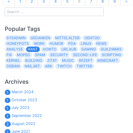
«
1
2
3
4
5
6
7
8
9
»
Popular Tags
SYSADMIN
GEDANKEN
MITTELALTER
GENTOO
HONEYPOTS
WORK
HUMOR
PDA
LINUX
NEWS
ANALYSE
RANT
HOWTO
URLAUB
GAMING
GUILDWARS
FIX
MOPED
SPAM
SECURITY
SECOND-LIFE
SCRIPTING
KERNEL
BUILDING
ZITAT
MUSIC
REZEPT
MINECRAFT
DEBIAN
NAILART
ARK
TWITCH
TWITTER
Archives
March 2024
1
October 2023
1
July 2023
1
September 2022
1
August 2022
2
June 2021
1