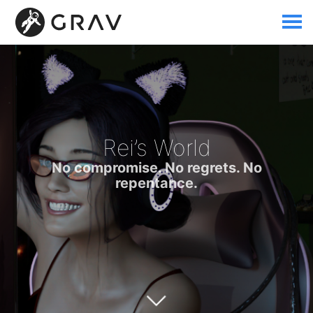
Rei’s World
No compromise. No regrets. No
repentance.