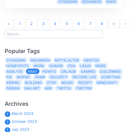
SYSADMIN
GEDANKEN
RANT
«
1
2
3
4
5
6
7
8
9
»
Popular Tags
SYSADMIN
GEDANKEN
MITTELALTER
GENTOO
HONEYPOTS
WORK
HUMOR
PDA
LINUX
NEWS
ANALYSE
RANT
HOWTO
URLAUB
GAMING
GUILDWARS
FIX
MOPED
SPAM
SECURITY
SECOND-LIFE
SCRIPTING
KERNEL
BUILDING
ZITAT
MUSIC
REZEPT
MINECRAFT
DEBIAN
NAILART
ARK
TWITCH
TWITTER
Archives
March 2024
1
October 2023
1
July 2023
1