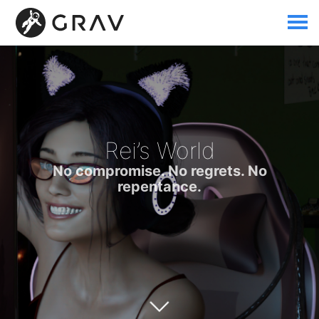
Rei’s World
No compromise. No regrets. No
repentance.