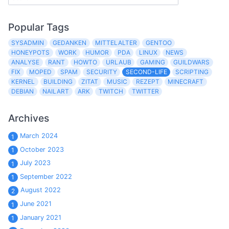
Popular Tags
SYSADMIN
GEDANKEN
MITTELALTER
GENTOO
HONEYPOTS
WORK
HUMOR
PDA
LINUX
NEWS
ANALYSE
RANT
HOWTO
URLAUB
GAMING
GUILDWARS
FIX
MOPED
SPAM
SECURITY
SECOND-LIFE
SCRIPTING
KERNEL
BUILDING
ZITAT
MUSIC
REZEPT
MINECRAFT
DEBIAN
NAILART
ARK
TWITCH
TWITTER
Archives
March 2024
1
October 2023
1
July 2023
1
September 2022
1
August 2022
2
June 2021
1
January 2021
1