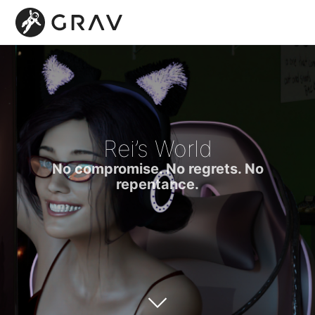
Rei’s World
No compromise. No regrets. No
repentance.