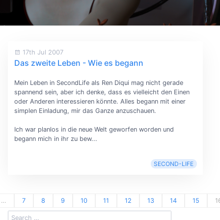
17th Jul 2007
Das zweite Leben - Wie es begann
Mein Leben in SecondLife als Ren Diqui mag nicht gerade
spannend sein, aber ich denke, dass es vielleicht den Einen
oder Anderen interessieren könnte. Alles begann mit einer
simplen Einladung, mir das Ganze anzuschauen.
Ich war planlos in die neue Welt geworfen worden und
begann mich in ihr zu bew...
SECOND-LIFE
…
7
8
9
10
11
12
13
14
15
1