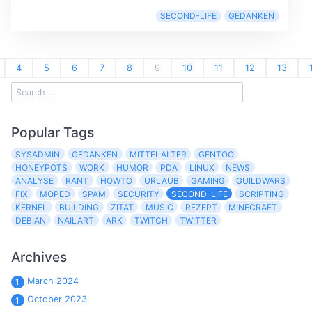
SECOND-LIFE
GEDANKEN
4
5
6
7
8
9
10
11
12
13
Popular Tags
SYSADMIN
GEDANKEN
MITTELALTER
GENTOO
HONEYPOTS
WORK
HUMOR
PDA
LINUX
NEWS
ANALYSE
RANT
HOWTO
URLAUB
GAMING
GUILDWARS
FIX
MOPED
SPAM
SECURITY
SECOND-LIFE
SCRIPTING
KERNEL
BUILDING
ZITAT
MUSIC
REZEPT
MINECRAFT
DEBIAN
NAILART
ARK
TWITCH
TWITTER
Archives
March 2024
1
October 2023
1