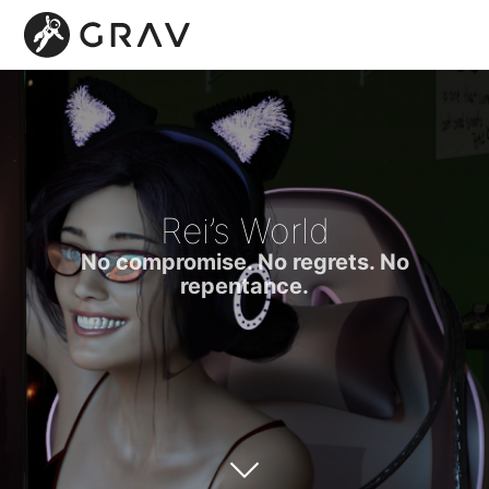
Rei’s World
No compromise. No regrets. No
repentance.