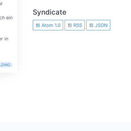
l
Syndicate
ch ein
Atom 1.0
RSS
JSON
r in
LDING