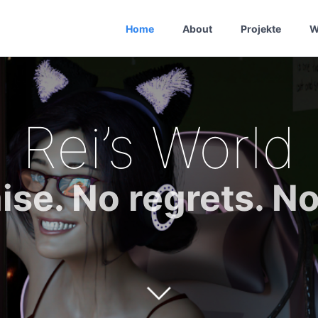
Home
About
Projekte
W
Rei’s World
se. No regrets. No