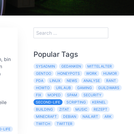
Popular Tags
, bin
n
SYSADMIN
GEDANKEN
MITTELALTER
n
GENTOO
HONEYPOTS
WORK
HUMOR
PDA
LINUX
NEWS
ANALYSE
RANT
HOWTO
URLAUB
GAMING
GUILDWARS
FIX
MOPED
SPAM
SECURITY
ile
SECOND-LIFE
SCRIPTING
KERNEL
BUILDING
ZITAT
MUSIC
REZEPT
MINECRAFT
DEBIAN
NAILART
ARK
TWITCH
TWITTER
-LIFE